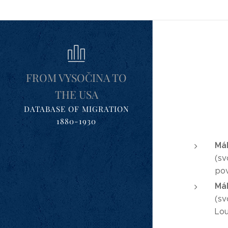
FROM VYSOČINA TO
THE USA
DATABASE OF MIGRATION
1880-1930
Mál
(sv
pov
Mál
(sv
Lou