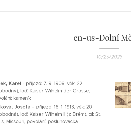
en-us-Dolní M
10/25/2023
ek, Karel
- příjezd: 7. 9. 1909, věk: 22
obodný), loď: Kaiser Wilhelm der Grosse,
olání: kameník
ková, Josefa
– příjezd: 16. 1. 1913, věk: 20
obodná), loď: Kaiser Wilhelm II (z Brém), cíl: St.
is, Missouri, povolání: posluhovačka