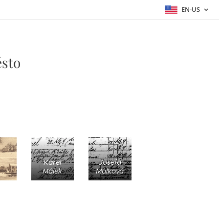
EN-US
ěsto
Karel
Josefa
Málek
Málková