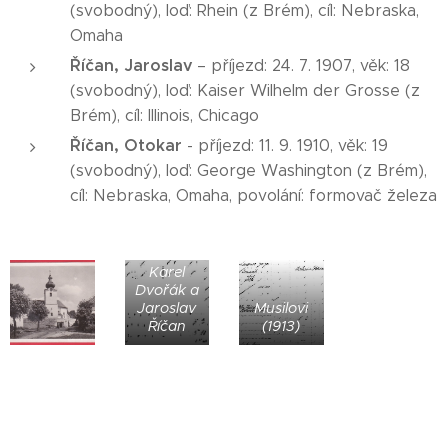
(svobodný), loď: Rhein (z Brém), cíl: Nebraska,
Omaha
Říčan, Jaroslav
– příjezd: 24. 7. 1907, věk: 18
(svobodný), loď: Kaiser Wilhelm der Grosse (z
Brém), cíl: Illinois, Chicago
Říčan, Otokar
- příjezd: 11. 9. 1910, věk: 19
(svobodný), loď: George Washington (z Brém),
cíl: Nebraska, Omaha, povolání: formovač železa
Karel
Dvořák a
Jaroslav
Musilovi
Říčan
(1913)