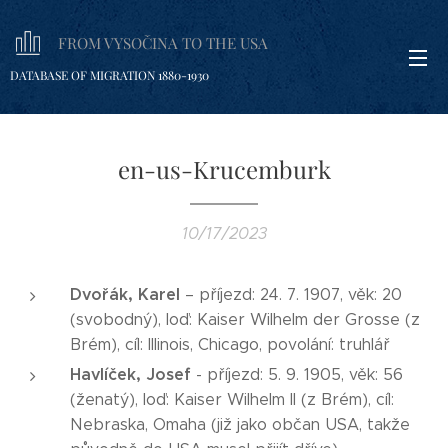
FROM VYSOČINA TO THE USA
DATABASE OF MIGRATION 1880-1930
en-us-Krucemburk
10/17/2023
Dvořák, Karel
– příjezd: 24. 7. 1907, věk: 20
(svobodný), loď: Kaiser Wilhelm der Grosse (z
Brém), cíl: Illinois, Chicago, povolání: truhlář
Havlíček, Josef
- příjezd: 5. 9. 1905, věk: 56
(ženatý), loď: Kaiser Wilhelm II (z Brém), cíl:
Nebraska, Omaha (již jako občan USA, takže