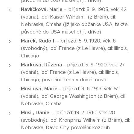
původně do USA musel přijít dříve)
Havlíčková, Marie
– příjezd: 5. 9. 1905, věk: 42
(vdaná), loď: Kaiser Wilhelm II (z Brém), cíl:
Nebraska, Omaha (již jako občanka USA, takže
původně do USA musel přijít dříve)
Marek, Rudolf
– příjezd: 5. 9. 1920, věk: 6
(svobodný), loď: France (z Le Havre), cíl: Illinois,
Chicago
Marková, Růžena
- příjezd: 5. 9. 1920, věk: 27
(vdaná), loď: France (z Le Havre), cíl: Illinois,
Chicago, povolání: žena v domácnosti
Musilová, Marie
– příjezd: 9. 6. 1913, věk: 51
(vdaná), loď: George Washington (z Brém), cíl:
Nebraska, Omaha
Musil, Daniel
– příjezd: 19. 7. 1910, věk: 20
(svobodný), loď: Kronprinz Wilhelm (z Brém), cíl:
Nebraska, David City, povolání: koželuh