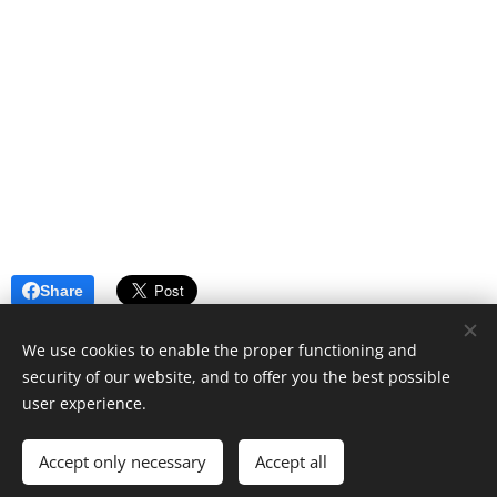
Share
We use cookies to enable the proper functioning and
security of our website, and to offer you the best possible
Created by the
Webnode
Cookies
user experience.
Languages
Accept only necessary
Accept all
Čeština
American English