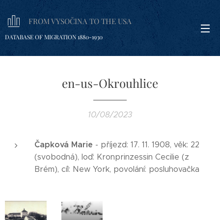
FROM VYSOČINA TO THE USA
DATABASE OF MIGRATION 1880-1930
en-us-Okrouhlice
10/08/2023
Čapková Marie
- příjezd: 17. 11. 1908, věk: 22
(svobodná), loď: Kronprinzessin Cecilie (z
Brém), cíl: New York, povolání: posluhovačka