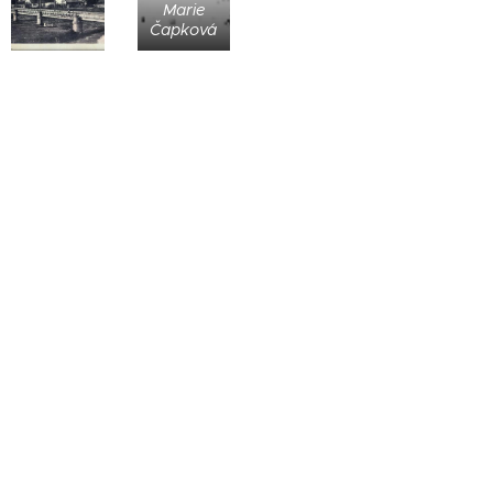
Marie
Čapková