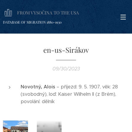
FROM VYSOČINA TO THE USA
DATABASE OF MIGRATION 1880-1930
en-us-Sirákov
09/30/2023
Novotný, Alois
– příjezd: 9. 5. 1907, věk: 28
(svobodný), loď: Kaiser Wilhelm II (z Brém),
povolání: dělník