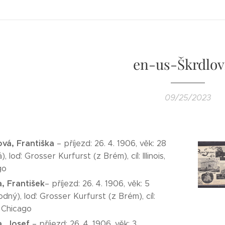
en-us-Škrdlov
09/25/2023
vá, Františka
– příjezd: 26. 4. 1906, věk: 28
, loď: Grosser Kurfurst (z Brém), cíl: Illinois,
go
, František
– příjezd: 26. 4. 1906, věk: 5
dný), loď: Grosser Kurfurst (z Brém), cíl:
s, Chicago
, Josef
– příjezd: 26. 4. 1906, věk: 3