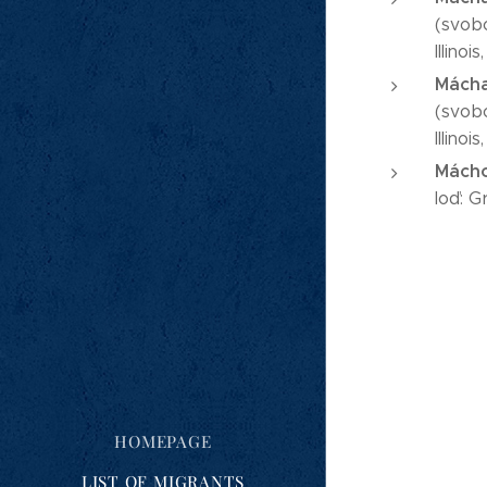
(svobo
Illinoi
Mácha
(svobo
Illinoi
Mácho
loď: G
HOMEPAGE
LIST OF MIGRANTS