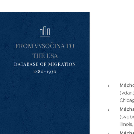
FROM VYSOČINA TO
THE USA
DATABASE OF MIGRATION
1880-1930
Mácho
(vdaná)
Chica
Mácha
(svobo
Illinoi
Mácha