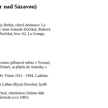
r nad Sázavou)
 (z Brém), cílová destinace: La
ch: bratr Antonín Dočekal, Buková
 Dočekal, box: 62, La Grange,
eston (přístavní město v Texasu)
olné), ta přijela do Ameriky s
0, Vlasta 1911 - 1994, Ladislav
a Lillian (Ryza) Docekal, bydlí
chod, chemickou čistírnu dále
důchodu (cca 1985)