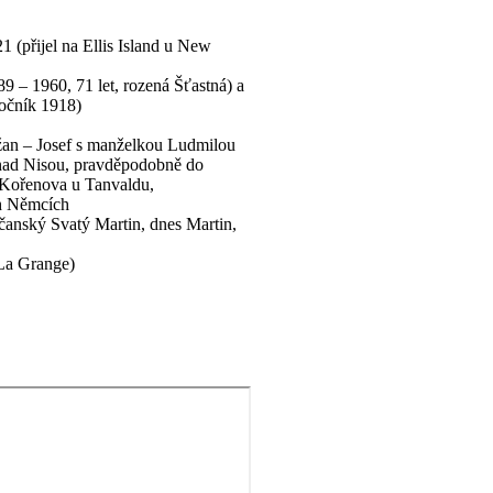
 (přijel na Ellis Island u New
 – 1960, 71 let, rozená Šťastná) a
ročník 1918)
Lažan – Josef s manželkou Ludmilou
 nad Nisou, pravděpodobně do
Kořenova u Tanvaldu,
h Němcích
čanský Svatý Martin, dnes Martin,
La Grange)