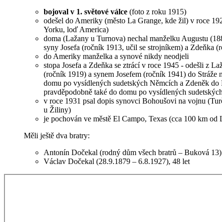
bojoval v 1. světové válce
(foto z roku 1915)
odešel do Ameriky (město La Grange, kde žil) v roce 1921
Yorku, loď America)
doma (Lažany u Turnova) nechal manželku Augustu (1889
syny Josefa (ročník 1913, učil se strojníkem) a Zdeňka (
do Ameriky manželka a synové nikdy neodjeli
stopa Josefa a Zdeňka se ztrácí v roce 1945 - odešli z 
(ročník 1919) a synem Josefem (ročník 1941) do Stráže
domu po vysídlených sudetských Němcích a Zdeněk do 
pravděpodobně také do domu po vysídlených sudetskýc
v roce 1931 psal dopis synovci Bohoušovi na vojnu (Tur
u Žiliny)
je pochován ve městě El Campo, Texas (cca 100 km od 
Měli ještě dva bratry:
Antonín Dočekal (rodný dům všech bratrů – Buková 13)
Václav Dočekal (28.9.1879 – 6.8.1927), 48 let