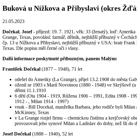
Buková u Nížkova a Přibyslavi (okres Žďá
21.05.2023
Dočekal
,
Josef
- příjezd: 19. 7. 1921, věk: 33 (ženatý), loď: Amerika
Grange, Texas, povolání: farmář, dělník, nejbližší příbuzný v Čechá
čp. 13 u Nížkova a Přibyslavi, nejbližší příbuzný v USA: bratr Frank
Texas. Dle popisu měl černé oči i vlasy.
Další informace poskytnuté příbuzným, panem Malým:
František Dočekal
(1877 – 1948), 71 let
odešel do Ameriky (La Grange), přijel 13.2.1908 do města Galv
oženil se 1903 s Marií Novotnou (1880 - 1948) ve Skrýšově (u P
dětmi 11.1.1910
6 dětí (Ota 1904 - 1919, Růžena 1906 – 1991, Edita 1908 - 199
1912 - , Milan 1914 - 1997)
vnuk - Bill Docekal, manželka Barbara, jeho rodiče byli Milan 
McKinney, Texas
v La Grange rozjel firmu – chemickou čistírnu a krejčovský ob
provozovali jeho synové Milan a Ladislav do doby, než šli do 
Josef Dočekal
(1888 – 1940), 52 let