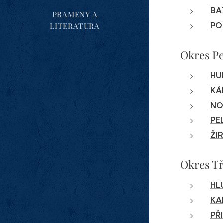
BA
PRAMENY A
PO
LITERATURA
Okres P
HU
KÁ
NO
PE
ŽI
Okres Tř
HL
KA
PŘ