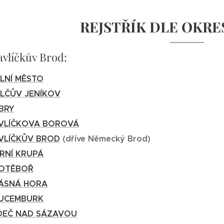
REJSTŘÍK DLE
OKRE
vlíčkův Brod:
LNÍ MĚSTO
LČŮV JENÍKOV
BRY
VLÍČKOVA BOROVÁ
VLÍČKŮV BROD
(dříve Německý Brod)
RNÍ KRUPÁ
OTĚBOŘ
ÁSNÁ HORA
UCEMBURK
DEČ NAD SÁZAVOU