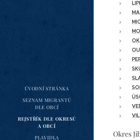
LI
MA
MI
MO
OK
OU
PE
SK
SL
SO
ÚVODNÍ STRÁNKA
ÚS
SEZNAM MIGRANTŮ
VE
DLE OBCÍ
VI
REJSTŘÍK DLE OKRESŮ
A OBCÍ
Okres Ji
PLAVIDLA