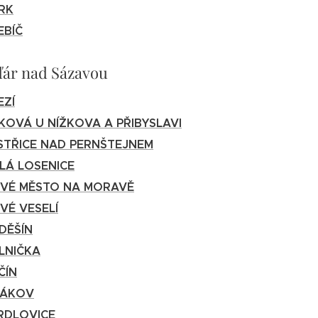
RK
EBÍČ
ďár nad Sázavou
EZÍ
KOVÁ U NÍŽKOVA A PŘIBYSLAVI
STŘICE NAD PERNŠTEJNEM
LÁ LOSENICE
VÉ MĚSTO NA MORAVĚ
VÉ VESELÍ
DĚŠÍN
LNIČKA
ČÍN
RÁKOV
RDLOVICE