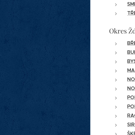
SM
TŘ
Okres Ž
BŘ
BU
BY
MA
NO
NO
PO
PO
RA
SI
ŠK