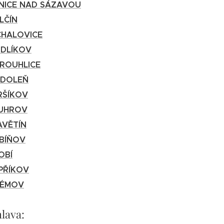
PNICE NAD SÁZAVOU
LČÍN
CHALOVICE
DLÍKOV
ROUHLICE
DOLEŇ
RŠÍKOV
UHROV
AVĚTÍN
BÍŇOV
OBÍ
PŘÍKOV
LÉMOV
hlava: