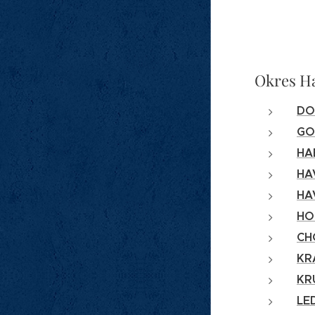
Okres Ha
DO
GO
HA
HA
HA
HO
CH
KR
KR
LE