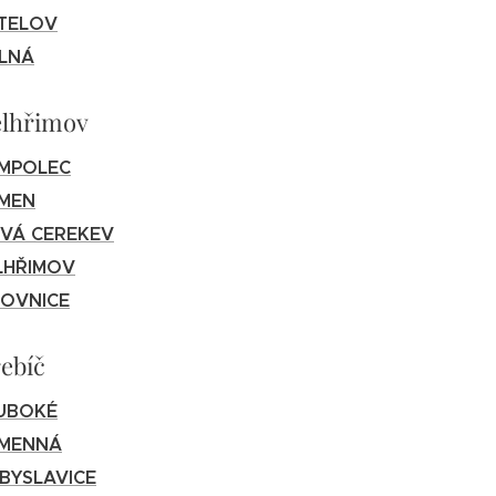
TELOV
LNÁ
elhřimov
MPOLEC
MEN
VÁ CEREKEV
LHŘIMOV
ROVNICE
ebíč
UBOKÉ
MENNÁ
IBYSLAVICE