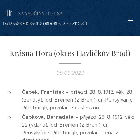
Z VYSOČINY DO USA
DATABÁZE MIGRACE Z OBDOBÍ 19. A 20. STOLETÍ
Krásná Hora (okres Havlíčkův Brod)
09.05.2023
Čapek, František
– příjezd: 28. 8. 1912, věk: 28
(ženatý), loď: Bremen (z Brém), cíl: Pensylvánie,
Pittsburgh, povolání: soustružník
Čapková, Bernadeta
– příjezd: 28. 8. 1912, věk:
22 (vdaná), loď: Bremen (z Brém), cíl:
Pensylvánie, Pittsburgh, povolání: žena v