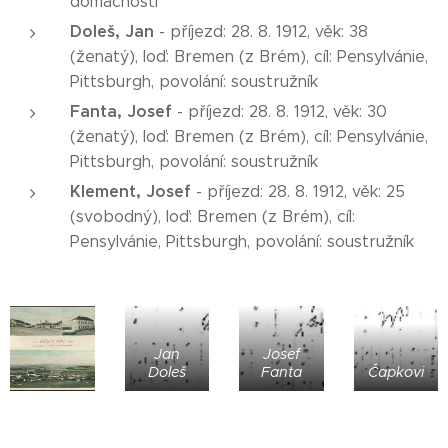
domácnosti
Doleš, Jan
- příjezd: 28. 8. 1912, věk: 38
(ženatý), loď: Bremen (z Brém), cíl: Pensylvánie,
Pittsburgh, povolání: soustružník
Fanta, Josef
- příjezd: 28. 8. 1912, věk: 30
(ženatý), loď: Bremen (z Brém), cíl: Pensylvánie,
Pittsburgh, povolání: soustružník
Klement, Jose
f
- příjezd: 28. 8. 1912, věk: 25
(svobodný), loď: Bremen (z Brém), cíl:
Pensylvánie, Pittsburgh, povolání: soustružník
Jan
Josef
Doleš
Fanta
Čapkovi