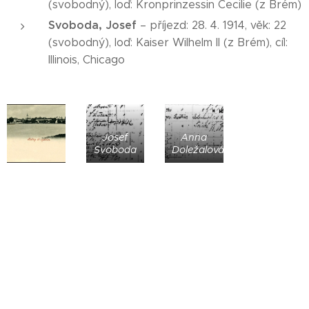
(svobodný), loď: Kronprinzessin Cecilie (z Brém)
Svoboda, Josef
– příjezd: 28. 4. 1914, věk: 22
(svobodný), loď: Kaiser Wilhelm II (z Brém), cíl:
Illinois, Chicago
Josef
Anna
Svoboda
Doležalová