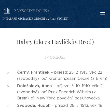
Z VYSOČINY DO USA
DATABÁZE MIGRACE Z OBDOBÍ 19. A 20. STOLETÍ
Habry (okres Havlíčkův Brod)
17.05.2023
Černý, František
– příjezd: 25. 2. 1913, věk: 22
(svobodný), loď: Kronprinzessin Cecilie (z Brém)
Doležalová, Anna
– příjezd: 3. 10. 1910, věk: 21
(svobodná), loď: Prinz Friedrich Wilhelm (z
Brém), cíl: New York, povolání: posluhovačka
Svoboda, Rudolf
- příjezd: 25. 2. 1913, věk: 18