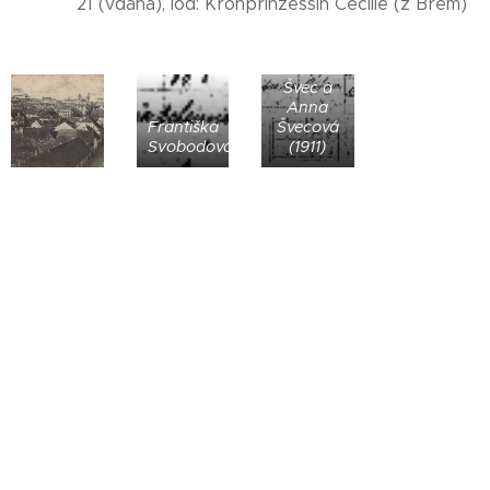
21 (vdaná), loď: Kronprinzessin Cecilie (z Brém)
Karel
Švec a
Anna
Františka
Švecová
Svobodová
(1911)