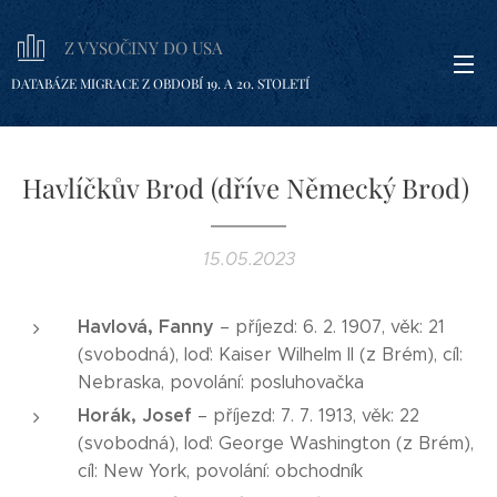
Z VYSOČINY DO USA
DATABÁZE MIGRACE Z OBDOBÍ 19. A 20. STOLETÍ
Havlíčkův Brod (dříve Německý Brod)
15.05.2023
Havlová, Fanny
– příjezd: 6. 2. 1907, věk: 21
(svobodná), loď: Kaiser Wilhelm II (z Brém), cíl:
Nebraska, povolání: posluhovačka
Horák, Josef
– příjezd: 7. 7. 1913, věk: 22
(svobodná), loď: George Washington (z Brém),
cíl: New York, povolání: obchodník