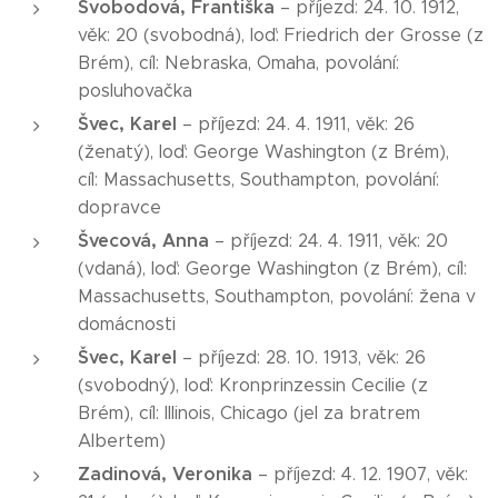
Svobodová, Františka
– příjezd: 24. 10. 1912,
věk: 20 (svobodná), loď: Friedrich der Grosse (z
Brém), cíl: Nebraska, Omaha, povolání:
posluhovačka
Švec, Karel
– příjezd: 24. 4. 1911, věk: 26
(ženatý), loď: George Washington (z Brém),
cíl: Massachusetts, Southampton, povolání:
dopravce
Švecová, Anna
– příjezd: 24. 4. 1911, věk: 20
(vdaná), loď: George Washington (z Brém), cíl:
Massachusetts, Southampton, povolání: žena v
domácnosti
Švec, Karel
– příjezd: 28. 10. 1913, věk: 26
(svobodný), loď: Kronprinzessin Cecilie (z
Brém), cíl: Illinois, Chicago (jel za bratrem
Albertem)
Zadinová, Veronika
– příjezd: 4. 12. 1907, věk: