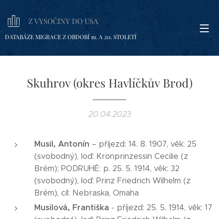
Z VYSOČINY DO USA
DATABÁZE MIGRACE Z OBDOBÍ 19. A 20. STOLETÍ
Skuhrov (okres Havlíčkův Brod)
20.04.2023
Musil, Antonín
– příjezd: 14. 8. 1907, věk: 25
(svobodný), loď: Kronprinzessin Cecilie (z
Brém); PODRUHÉ: p. 25. 5. 1914, věk: 32
(svobodný), loď: Prinz Friedrich Wilhelm (z
Brém), cíl: Nebraska, Omaha
Musilová, Františka
- příjezd: 25. 5. 1914, věk: 17