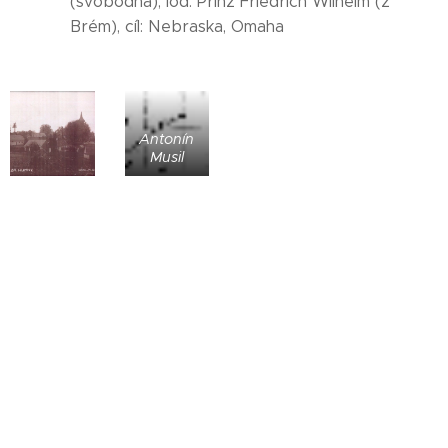
(svobodná), loď: Prinz Friedrich Wilhelm (z
Brém), cíl: Nebraska, Omaha
Antonín
Musil