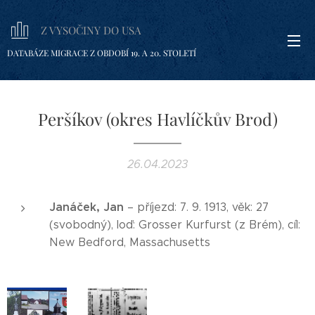
Z VYSOČINY DO USA
DATABÁZE MIGRACE Z OBDOBÍ 19. A 20. STOLETÍ
Peršíkov (okres Havlíčkův Brod)
26.04.2023
Janáček, Jan
– příjezd: 7. 9. 1913, věk: 27
(svobodný), loď: Grosser Kurfurst (z Brém), cíl:
New Bedford, Massachusetts