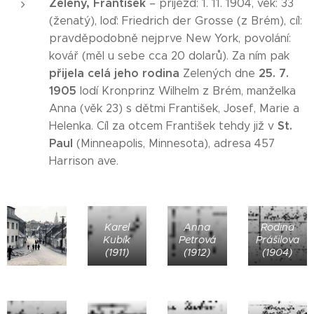
Zelený, František
– příjezd: 1. 11. 1904, věk: 33
(ženatý), loď: Friedrich der Grosse (z Brém), cíl:
pravděpodobně nejprve New York, povolání:
kovář (měl u sebe cca 20 dolarů). Za ním pak
přijela celá jeho rodina
25. 7.
Zelených dne
1905
lodí Kronprinz Wilhelm z Brém, manželka
Anna (věk 23) s dětmi František, Josef, Marie a
St.
Helenka. Cíl za otcem František tehdy již v
Paul
(Minneapolis, Minnesota), adresa 457
Harrison ave.
Karel
Anna
Rodina
Kubík
Petrová
Prášilova
(1911)
(1912)
(1904)