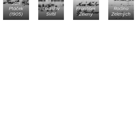
Jan
Ptáček
Ladislav
František
Rodina
(1905)
Svítil
Zelený
Zelených