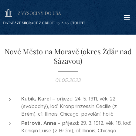
Z VYSOČINY DO USA
DATABÁZE MIGRACE Z OBDOBÍ 19. A 20. STOLETÍ
Nové Město na Moravě (okres Žďár nad
Sázavou)
01.05.2023
Kubík, Karel
– příjezd: 24. 5. 1911, věk: 22
(svobodný), loď: Kronprinzessin Cecilie (z
Brém), cíl: Illinois, Chicago, povolání: holič
Petrová, Anna
– příjezd: 29. 3. 1912, věk: 18, loď:
Konigin Luise (z Brém), cíl: Illinois, Chicago