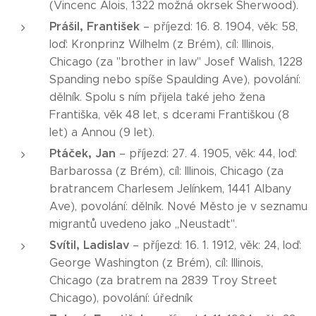
(Vincenc Alois, 1322 možná okrsek Sherwood).
Prášil, František
– příjezd: 16. 8. 1904, věk: 58,
loď: Kronprinz Wilhelm (z Brém), cíl: Illinois,
Chicago (za "brother in law" Josef Walish, 1228
Spanding nebo spíše Spaulding Ave), povolání:
dělník. Spolu s ním přijela také jeho žena
Františka, věk 48 let, s dcerami Františkou (8
let) a Annou (9 let).
Ptáček, Jan
– příjezd: 27. 4. 1905, věk: 44, loď:
Barbarossa (z Brém), cíl: Illinois, Chicago (za
bratrancem Charlesem Jelínkem, 1441 Albany
Ave), povolání: dělník. Nové Město je v seznamu
migrantů uvedeno jako ,,Neustadt".
Svítil, Ladislav
– příjezd: 16. 1. 1912, věk: 24, loď:
George Washington (z Brém), cíl: Illinois,
Chicago (za bratrem na 2839 Troy Street
Chicago), povolání: úředník