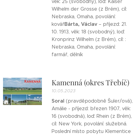
věk: 25 (svobodný), loď: Kaiser
Wilhelm der Grosse (z Brém), cíl:
Nebraska, Omaha, povolání:
Bárta, Václav
kovář
– příjezd: 21.
10. 1913, věk: 18 (svobodný), loď:
Kronprinz Wilhelm (z Brém), cíl: :
Nebraska, Omaha, povolání:
farmář, dělník
Kamenná (okres Třebíč)
10.05.2023
Soral
(pravděpodobně Šuler/ová),
Amálie - příjezd: březen 1907, věk:
16 (svobodná), loď: Rhein (z Brém),
cíl: New York, povolání: služebná.
Poslední místo pobytu Klementice