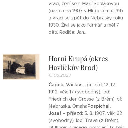
vrací, žení se s Marií Sedlákovou
(narozena 1907 v Hlubokém č. 39)
a vrací se zpět do Nebrasky roku
1930. Živil se jako farmář a měl 7
dětí. Rodiče: Jan...
Horní Krupá (okres
Havlíčkův Brod)
13.05.2023
Čapek, Václav
– příjezd: 12. 12.
1912, věk: 17 (svobodný), loď:
Friedrich der Grosse (z Brém), cíl:
Pospíchal,
Nebraska, Omaha
Josef
– příjezd: 5. 8. 1907, věk: 32
(svobodný), loď: Trave (z Brém),
cíl: Illinois, Chicago, povolání: truhlář