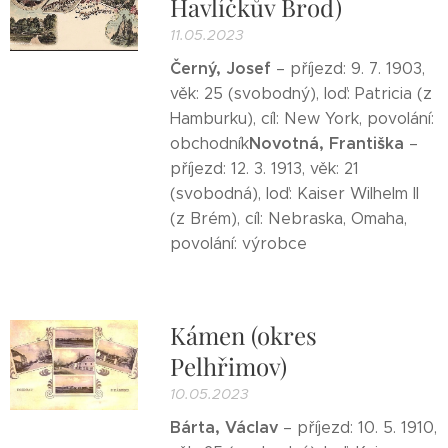
Havlíčkův Brod)
11.05.2023
Černý, Josef
– příjezd: 9. 7. 1903,
věk: 25 (svobodný), loď: Patricia (z
Hamburku), cíl: New York, povolání:
Novotná, Františka
obchodník
–
příjezd: 12. 3. 1913, věk: 21
(svobodná), loď: Kaiser Wilhelm II
(z Brém), cíl: Nebraska, Omaha,
povolání: výrobce
Kámen (okres
Pelhřimov)
10.05.2023
Bárta, Václav
– příjezd: 10. 5. 1910,