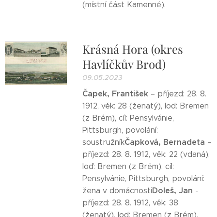
(místní část Kamenné).
Krásná Hora (okres
Havlíčkův Brod)
09.05.2023
Čapek, František
– příjezd: 28. 8.
1912, věk: 28 (ženatý), loď: Bremen
(z Brém), cíl: Pensylvánie,
Pittsburgh, povolání:
Čapková, Bernadeta
soustružník
–
příjezd: 28. 8. 1912, věk: 22 (vdaná),
loď: Bremen (z Brém), cíl:
Pensylvánie, Pittsburgh, povolání:
Doleš, Jan
žena v domácnosti
-
příjezd: 28. 8. 1912, věk: 38
(ženatý), loď: Bremen (z Brém),