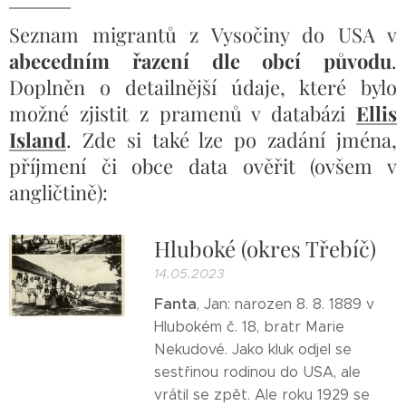
Seznam migrantů z Vysočiny do USA v
abecedním řazení dle obcí původu
.
Doplněn o detailnější údaje, které bylo
možné zjistit z pramenů v databázi
Ellis
Island
. Zde si také lze po zadání jména,
příjmení či obce data ověřit (ovšem v
angličtině):
Hluboké (okres Třebíč)
14.05.2023
Fanta
, Jan: narozen 8. 8. 1889 v
Hlubokém č. 18, bratr Marie
Nekudové. Jako kluk odjel se
sestřinou rodinou do USA, ale
vrátil se zpět. Ale roku 1929 se