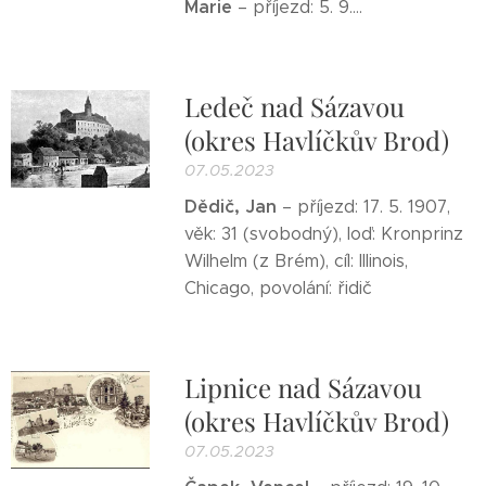
Marie
– příjezd: 5. 9....
Ledeč nad Sázavou
(okres Havlíčkův Brod)
07.05.2023
Dědič, Jan
– příjezd: 17. 5. 1907,
věk: 31 (svobodný), loď: Kronprinz
Wilhelm (z Brém), cíl: Illinois,
Chicago, povolání: řidič
Lipnice nad Sázavou
(okres Havlíčkův Brod)
07.05.2023