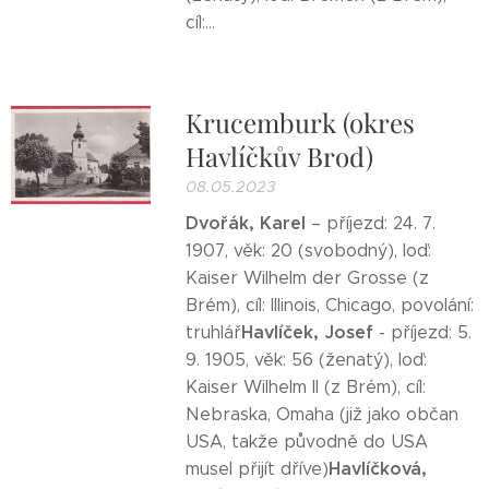
cíl:...
Krucemburk (okres
Havlíčkův Brod)
08.05.2023
Dvořák, Karel
– příjezd: 24. 7.
1907, věk: 20 (svobodný), loď:
Kaiser Wilhelm der Grosse (z
Brém), cíl: Illinois, Chicago, povolání:
Havlíček, Josef
truhlář
- příjezd: 5.
9. 1905, věk: 56 (ženatý), loď:
Kaiser Wilhelm II (z Brém), cíl:
Nebraska, Omaha (již jako občan
USA, takže původně do USA
Havlíčková,
musel přijít dříve)