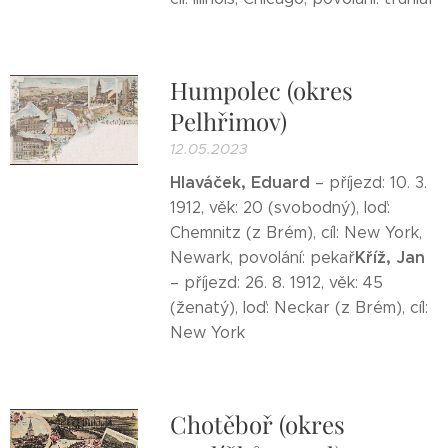
Humpolec (okres
Pelhřimov)
12.05.2023
Hlaváček, Eduard
– příjezd: 10. 3.
1912, věk: 20 (svobodný), loď:
Chemnitz (z Brém), cíl: New York,
Kříž, Jan
Newark, povolání: pekař
– příjezd: 26. 8. 1912, věk: 45
(ženatý), loď: Neckar (z Brém), cíl:
New York
Chotěboř (okres